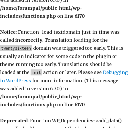
was added in version 6.7.0.) in
/home/forumpal/public_html/wp-
includes/functions.php
on line
6170
Notice
: Function _load_textdomain_just_in_time was
called
incorrectly
. Translation loading for the
domain was triggered too early. This is
twentysixteen
usually an indicator for some code in the plugin or
theme running too early. Translations should be
loaded at the
action or later. Please see
Debugging
init
in WordPress
for more information. (This message
was added in version 6.7.0.) in
/home/forumpal/public_html/wp-
includes/functions.php
on line
6170
Deprecated
: Function WP_Dependencies->add_data()