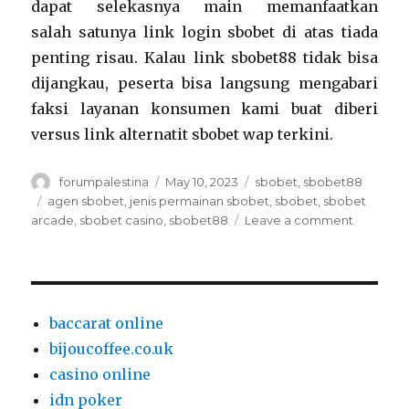
dapat selekasnya main memanfaatkan
salah satunya link login sbobet di atas tiada
penting risau. Kalau link sbobet88 tidak bisa
dijangkau, peserta bisa langsung mengabari
faksi layanan konsumen kami buat diberi
versus link alternatit sbobet wap terkini.
Author
Posted
Categories
forumpalestina
May 10, 2023
sbobet
,
sbobet88
on
Tags
agen sbobet
,
jenis permainan sbobet
,
sbobet
,
sbobet
on
arcade
,
sbobet casino
,
sbobet88
Leave a comment
Jenis
Permain
Sbobet
baccarat online
bijoucoffee.co.uk
casino online
idn poker