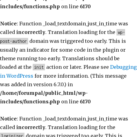
includes/functions.php
on line
6170
Notice
: Function _load_textdomain_just_in_time was
called
incorrectly
. Translation loading for the
wp-
domain was triggered too early. This is
post-author
usually an indicator for some code in the plugin or
theme running too early. Translations should be
loaded at the
action or later. Please see
Debugging
init
in WordPress
for more information. (This message
was added in version 6.7.0.) in
/home/forumpal/public_html/wp-
includes/functions.php
on line
6170
Notice
: Function _load_textdomain_just_in_time was
called
incorrectly
. Translation loading for the
domain was triggered too early. This is
loginizer